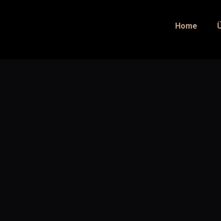
[woocommerce_checkout]
Home