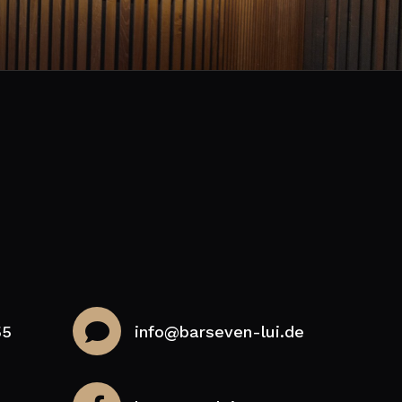
55
info@barseven-lui.de