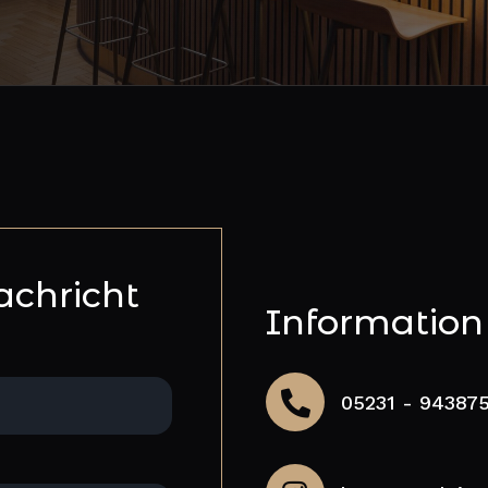
achricht
Information
05231 - 94387