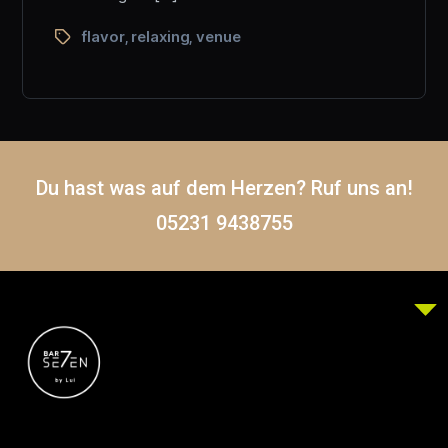
flavor
relaxing
venue
,
,
Du hast was auf dem Herzen? Ruf uns an!
05231 9438755